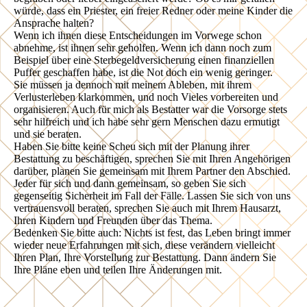
würde, dass ein Priester, ein freier Redner oder meine Kinder die
Ansprache halten?
Wenn ich ihnen diese Entscheidungen im Vorwege schon
abnehme, ist ihnen sehr geholfen. Wenn ich dann noch zum
Beispiel über eine Sterbegeldversicherung einen finanziellen
Puffer geschaffen habe, ist die Not doch ein wenig geringer.
Sie müssen ja dennoch mit meinem Ableben, mit ihrem
Verlusterleben klarkommen, und noch Vieles vorbereiten und
organisieren. Auch für mich als Bestatter war die Vorsorge stets
sehr hilfreich und ich habe sehr gern Menschen dazu ermutigt
und sie beraten.
Haben Sie bitte keine Scheu sich mit der Planung ihrer
Bestattung zu beschäftigen, sprechen Sie mit Ihren Angehörigen
darüber, planen Sie gemeinsam mit Ihrem Partner den Abschied.
Jeder für sich und dann gemeinsam, so geben Sie sich
gegenseitig Sicherheit im Fall der Fälle. Lassen Sie sich von uns
vertrauensvoll beraten, sprechen Sie auch mit Ihrem Hausarzt,
Ihren Kindern und Freunden über das Thema.
Bedenken Sie bitte auch: Nichts ist fest, das Leben bringt immer
wieder neue Erfahrungen mit sich, diese verändern vielleicht
Ihren Plan, Ihre Vorstellung zur Bestattung. Dann ändern Sie
Ihre Pläne eben und teilen Ihre Änderungen mit.