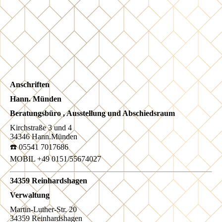
7DDC690B-709E-4761-A29A-1AD8A247F073
Anschriften
Hann. Münden
Beratungsbüro , Ausstellung und Abschiedsraum
Kirchstraße 3 und 4
34346 Hann.Münden
☎️ 05541 7017686
MOBIL +49 0151/55674027
34359 Reinhardshagen
Verwaltung
Martin-Luther-Str. 20
34359 Reinhardshagen