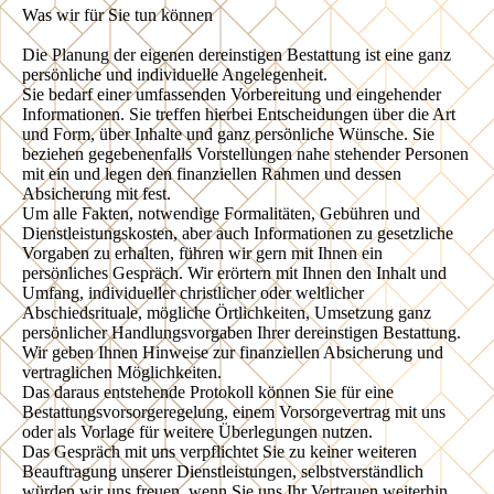
Was wir für Sie tun können
Die Planung der eigenen dereinstigen Bestattung ist eine ganz
persönliche und individuelle Angelegenheit.
Sie bedarf einer umfassenden Vorbereitung und eingehender
Informationen. Sie treffen hierbei Entscheidungen über die Art
und Form, über Inhalte und ganz persönliche Wünsche. Sie
beziehen gegebenenfalls Vorstellungen nahe stehender Personen
mit ein und legen den finanziellen Rahmen und dessen
Absicherung mit fest.
Um alle Fakten, notwendige Formalitäten, Gebühren und
Dienstleistungskosten, aber auch Informationen zu gesetzliche
Vorgaben zu erhalten, führen wir gern mit Ihnen ein
persönliches Gespräch. Wir erörtern mit Ihnen den Inhalt und
Umfang, individueller christlicher oder weltlicher
Abschiedsrituale, mögliche Örtlichkeiten, Umsetzung ganz
persönlicher Handlungsvorgaben Ihrer dereinstigen Bestattung.
Wir geben Ihnen Hinweise zur finanziellen Absicherung und
vertraglichen Möglichkeiten.
Das daraus entstehende Protokoll können Sie für eine
Bestattungsvorsorgeregelung, einem Vorsorgevertrag mit uns
oder als Vorlage für weitere Überlegungen nutzen.
Das Gespräch mit uns verpflichtet Sie zu keiner weiteren
Beauftragung unserer Dienstleistungen, selbstverständlich
würden wir uns freuen, wenn Sie uns Ihr Vertrauen weiterhin