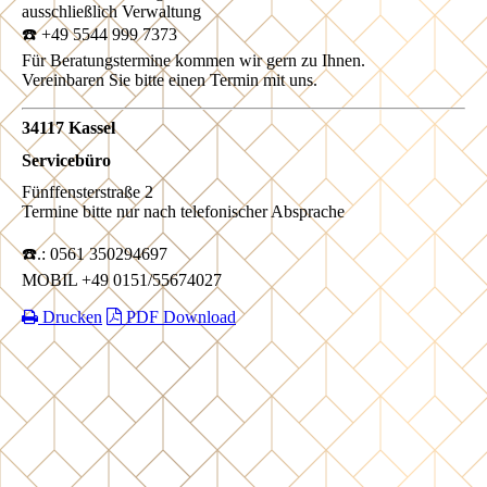
ausschließlich Verwaltung
☎️ +49 5544 999 7373
Für Beratungstermine kommen wir gern zu Ihnen.
Vereinbaren Sie bitte einen Termin mit uns.
34117 Kassel
Servicebüro
Fünffensterstraße 2
Termine bitte nur nach telefonischer Absprache
☎️.: 0561 350294697
MOBIL +49 0151/55674027
Drucken
PDF Download