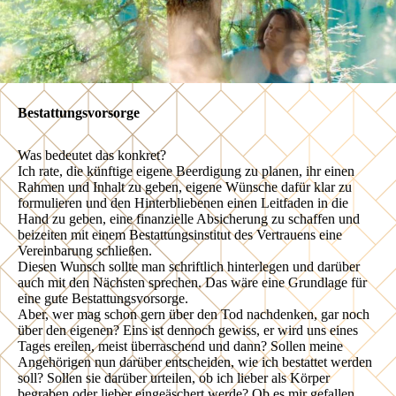
Bestattungsvorsorge
Was bedeutet das konkret?
Ich rate, die künftige eigene Beerdigung zu planen, ihr einen
Rahmen und Inhalt zu geben, eigene Wünsche dafür klar zu
formulieren und den Hinterbliebenen einen Leitfaden in die
Hand zu geben, eine finanzielle Absicherung zu schaffen und
beizeiten mit einem Bestattungsinstitut des Vertrauens eine
Vereinbarung schließen.
Diesen Wunsch sollte man schriftlich hinterlegen und darüber
auch mit den Nächsten sprechen. Das wäre eine Grundlage für
eine gute Bestattungsvorsorge.
Aber, wer mag schon gern über den Tod nachdenken, gar noch
über den eigenen? Eins ist dennoch gewiss, er wird uns eines
Tages ereilen, meist überraschend und dann? Sollen meine
Angehörigen nun darüber entscheiden, wie ich bestattet werden
soll? Sollen sie darüber urteilen, ob ich lieber als Körper
begraben oder lieber eingeäschert werde? Ob es mir gefallen