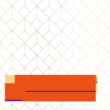
Checkliste Was muss ich tun
bei einem Sterbefall ?KLICK
HIER