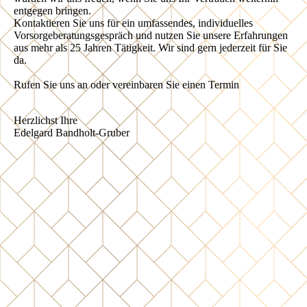
entgegen bringen.
Kontaktieren Sie uns für ein umfassendes, individuelles
Vorsorgeberatungsgespräch und nutzen Sie unsere Erfahrungen
aus mehr als 25 Jahren Tätigkeit. Wir sind gern jederzeit für Sie
da.
Rufen Sie uns an oder vereinbaren Sie einen Termin
Herzlichst Ihre
Edelgard Bandholt-Gruber