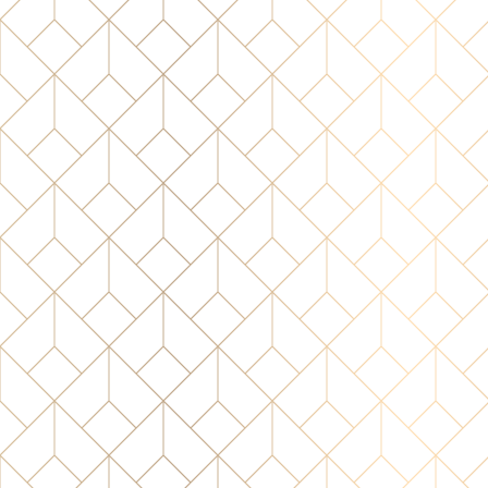
27a95b55-078d-48b2-8649-98b3a623bfcf